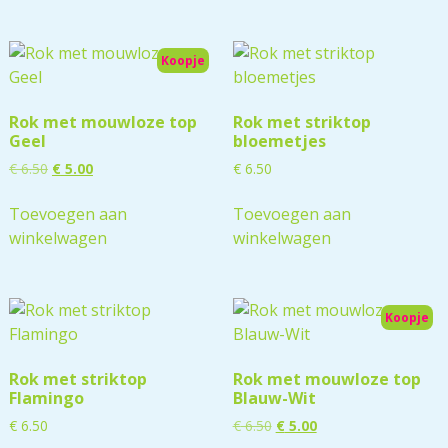
Koopje
Rok met mouwloze top
Rok met striktop
Geel
bloemetjes
€
6.50
€
5.00
€
6.50
Toevoegen aan
Toevoegen aan
winkelwagen
winkelwagen
Koopje
Rok met striktop
Rok met mouwloze top
Flamingo
Blauw-Wit
€
6.50
€
6.50
€
5.00