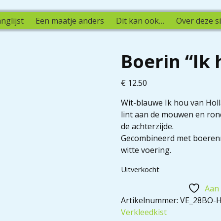
nglijst
Een maatje anders
Dit kan ook…
Over deze si
Boerin “Ik
€
12.50
Wit-blauwe Ik hou van Hol
lint aan de mouwen en rond
de achterzijde.
Gecombineerd met boerenmu
witte voering.
Uitverkocht
Aan 
Artikelnummer:
VE_28BO-
Verkleedkist