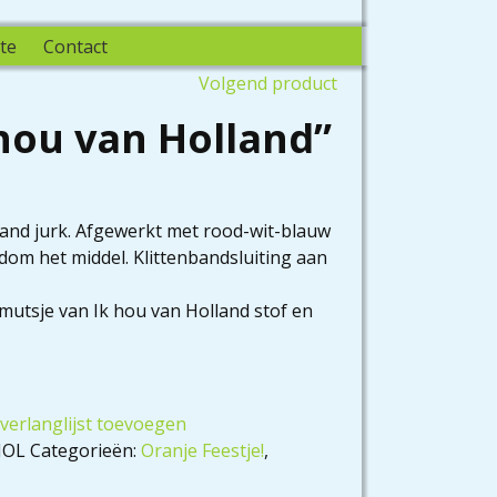
te
Contact
Volgend product
 hou van Holland”
land jurk. Afgewerkt met rood-wit-blauw
om het middel. Klittenbandsluiting aan
tsje van Ik hou van Holland stof en
verlanglijst toevoegen
HOL
Categorieën:
Oranje Feestje!
,