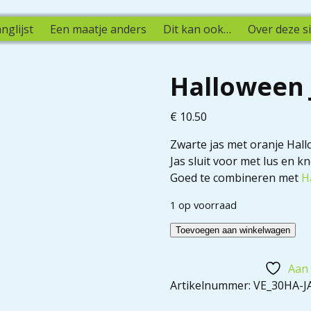
nglijst
Een maatje anders
Dit kan ook…
Over deze si
Halloween 
€
10.50
Zwarte jas met oranje Hall
Jas sluit voor met lus en k
Goed te combineren met
H
1 op voorraad
Toevoegen aan winkelwagen
Aan 
Artikelnummer:
VE_30HA-J