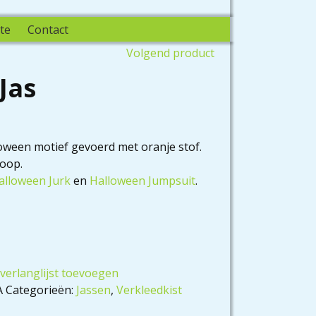
te
Contact
Volgend product
Jas
oween motief gevoerd met oranje stof.
noop.
alloween Jurk
en
Halloween Jumpsuit
.
verlanglijst toevoegen
A
Categorieën:
Jassen
,
Verkleedkist