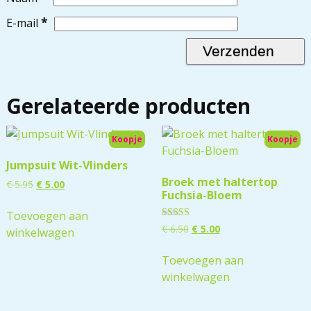
*
E-mail
Gerelateerde producten
Koopje
Koopje
Jumpsuit Wit-Vlinders
Broek met haltertop
€
5.95
€
5.00
Fuchsia-Bloem
Toevoegen aan
Gewaardeerd
€
6.50
€
5.00
winkelwagen
5.00
uit 5
Toevoegen aan
winkelwagen