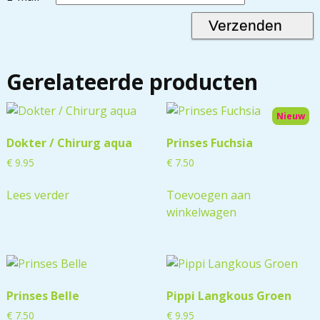
Gerelateerde producten
Nieuw
Dokter / Chirurg aqua
Prinses Fuchsia
€
9.95
€
7.50
Lees verder
Toevoegen aan
winkelwagen
Prinses Belle
Pippi Langkous Groen
€
7.50
€
9.95