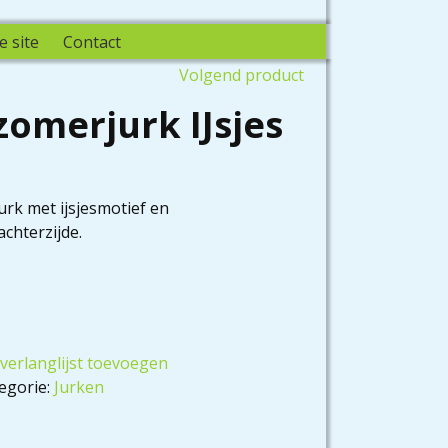
e site
Contact
Volgend product
omerjurk IJsjes
rk met ijsjesmotief en
achterzijde.
verlanglijst toevoegen
egorie:
Jurken