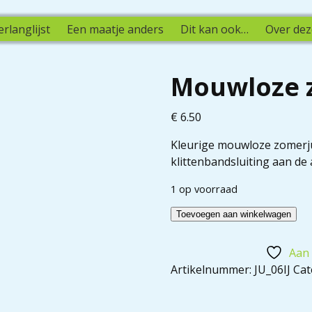
erlanglijst
Een maatje anders
Dit kan ook…
Over dez
Mouwloze z
€
6.50
Kleurige mouwloze zomerju
klittenbandsluiting aan de 
1 op voorraad
Toevoegen aan winkelwagen
Aan 
Artikelnummer:
JU_06IJ
Cat