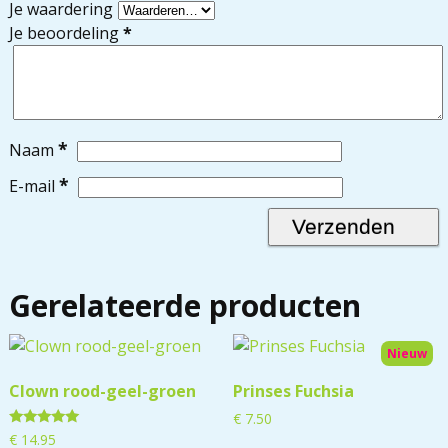
Je waardering
Je beoordeling
*
*
Naam
*
E-mail
Gerelateerde producten
Nieuw
Clown rood-geel-groen
Prinses Fuchsia
€
7.50
Gewaardeerd
€
14.95