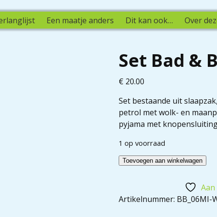
erlanglijst
Een maatje anders
Dit kan ook…
Over dez
Set Bad & 
€
20.00
Set bestaande uit slaapzak,
petrol met wolk- en maanpa
pyjama met knopensluiting,
1 op voorraad
Toevoegen aan winkelwagen
Aan 
Artikelnummer:
BB_06MI-