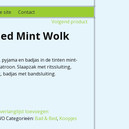
e site
Contact
Volgend product
Bed Mint Wolk
 pyjama en badjas in de tinten mint-
troon. Slaapzak met ritssluiting,
 badjas met bandsluiting.
verlanglijst toevoegen
WO
Categorieën:
Bad & Bed
,
Koopjes