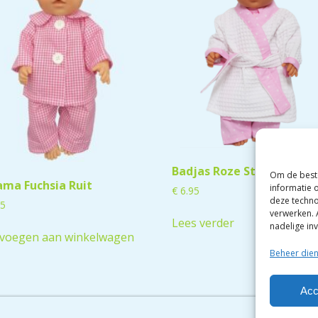
Badjas Roze Ster
Om de beste
ama Fuchsia Ruit
informatie 
€
6.95
deze techno
95
verwerken. 
Lees verder
nadelige in
voegen aan winkelwagen
Beheer die
Acc