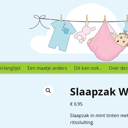
erlanglijst
Een maatje anders
Dit kan ook…
Over dez
Slaapzak W
€
6.95
Slaapzak in mint tinten m
ritssluiting.