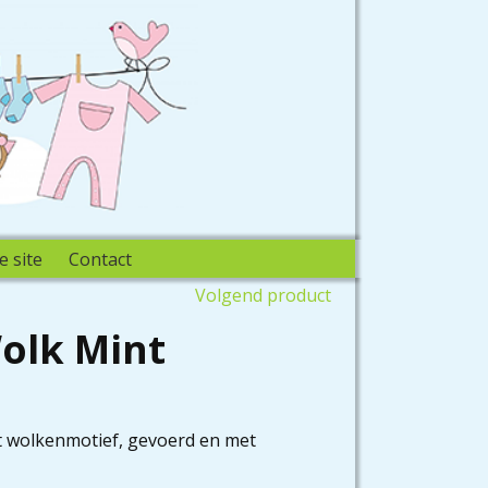
e site
Contact
Volgend product
olk Mint
et wolkenmotief, gevoerd en met