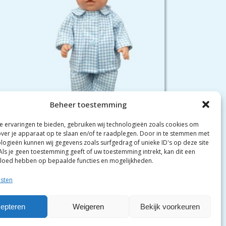
Beheer toestemming
 ervaringen te bieden, gebruiken wij technologieën zoals cookies om
Pyjama Blauwe Ruit
over je apparaat op te slaan en/of te raadplegen. Door in te stemmen met
logieën kunnen wij gegevens zoals surfgedrag of unieke ID's op deze site
€
6.95
Als je geen toestemming geeft of uw toestemming intrekt, kan dit een
vloed hebben op bepaalde functies en mogelijkheden.
Toevoegen aan winkelwagen
nsten
epteren
Weigeren
Bekijk voorkeuren