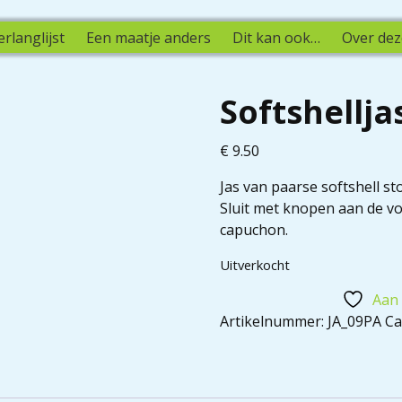
erlanglijst
Een maatje anders
Dit kan ook…
Over dez
Softshellja
€
9.50
Jas van paarse softshell st
Sluit met knopen aan de vo
capuchon.
Uitverkocht
Aan 
Artikelnummer:
JA_09PA
Ca