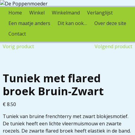
Home
Winkel
Winkelmand
Verlanglijst
Een maatje anders
Dit kan ook…
Over deze site
Contact
Vorig product
Volgend product
Tuniek met flared
broek Bruin-Zwart
€
8.50
Tuniek van bruine frenchterry met zwart blokjesmotief.
De tuniek heeft een lichte vleermuismouw en zwarte
roezels. De zwarte flared broek heeft elastiek in de band.