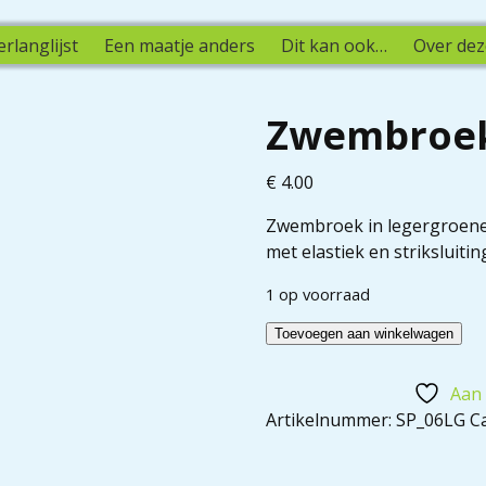
erlanglijst
Een maatje anders
Dit kan ook…
Over dez
Zwembroek
€
4.00
Zwembroek in legergroene
met elastiek en striksluiti
1 op voorraad
Toevoegen aan winkelwagen
Aan 
Artikelnummer:
SP_06LG
C