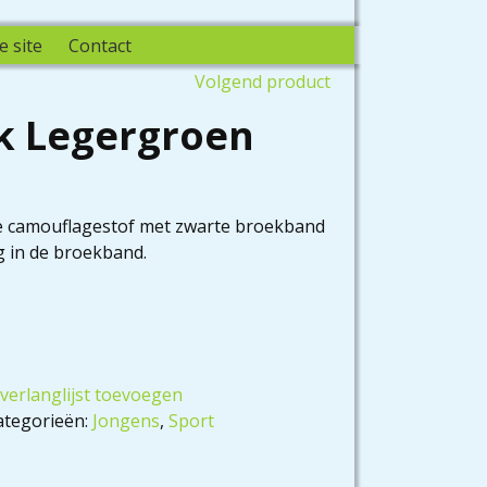
e site
Contact
Volgend product
 Legergroen
 camouflagestof met zwarte broekband
ng in de broekband.
verlanglijst toevoegen
ategorieën:
Jongens
,
Sport