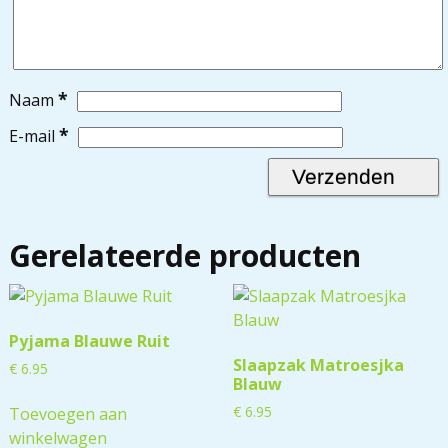
*
Naam
*
E-mail
Gerelateerde producten
Pyjama Blauwe Ruit
Slaapzak Matroesjka
€
6.95
Blauw
€
6.95
Toevoegen aan
winkelwagen