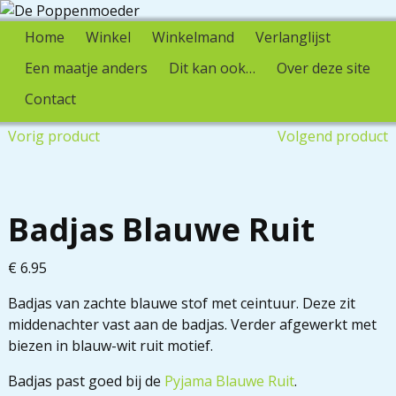
Home
Winkel
Winkelmand
Verlanglijst
Een maatje anders
Dit kan ook…
Over deze site
Contact
Vorig product
Volgend product
Badjas Blauwe Ruit
€
6.95
Badjas van zachte blauwe stof met ceintuur. Deze zit
middenachter vast aan de badjas. Verder afgewerkt met
biezen in blauw-wit ruit motief.
Badjas past goed bij de
Pyjama Blauwe Ruit
.