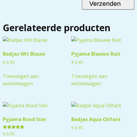
Gerelateerde producten
Badjas Wit Blauw
Pyjama Blauwe Ruit
€
6.95
€
6.95
Toevoegen aan
Toevoegen aan
winkelwagen
winkelwagen
Pyjama Rood Ster
Badjas Aqua Olifant
€
6.95
Gewaardeerd
€
6.95
5.00