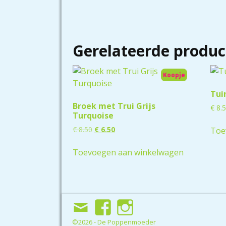
Gerelateerde produc
Koopje
Tui
Broek met Trui Grijs
€
8.
Turquoise
€
8.50
€
6.50
Toe
Toevoegen aan winkelwagen
©2026 -
De Poppenmoeder