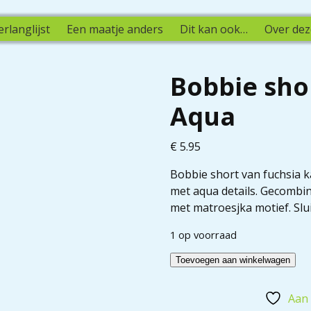
erlanglijst
Een maatje anders
Dit kan ook…
Over dez
Nieuw
Bobbie shor
Aqua
€
5.95
Bobbie short van fuchsia 
met aqua details. Gecombi
met matroesjka motief. Slui
1 op voorraad
Toevoegen aan winkelwagen
Aan 