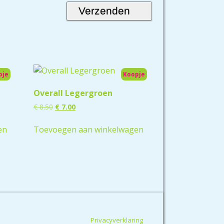
pje
Koopje
Overall Legergroen
€
8.50
€
7.00
en
Toevoegen aan winkelwagen
Privacyverklaring