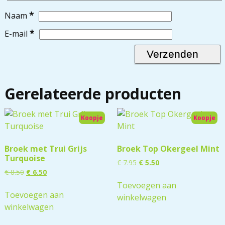
*
Naam
*
E-mail
Gerelateerde producten
Koopje
Koopje
Broek met Trui Grijs
Broek Top Okergeel Mint
Turquoise
€
7.95
€
5.50
€
8.50
€
6.50
Toevoegen aan
Toevoegen aan
winkelwagen
winkelwagen