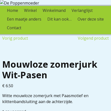
Home
Winkel
Winkelmand
Verlanglijst
Een maatje anders
Dit kan ook…
Over deze site
Contact
Vorig product
Volgend product
Mouwloze zomerjurk
Wit-Pasen
€
6.50
Witte mouwloze zomerjurk met Paasmotief en
klittenbandsluiting aan de achterzijde.