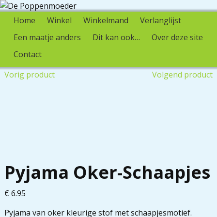
Home
Winkel
Winkelmand
Verlanglijst
Een maatje anders
Dit kan ook…
Over deze site
Contact
Vorig product
Volgend product
Pyjama Oker-Schaapjes
€
6.95
Pyjama van oker kleurige stof met schaapjesmotief.