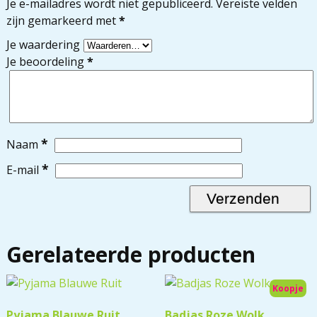
Je e-mailadres wordt niet gepubliceerd.
Vereiste velden
zijn gemarkeerd met
*
Je waardering
Je beoordeling
*
*
Naam
*
E-mail
Gerelateerde producten
Koopje
Pyjama Blauwe Ruit
Badjas Roze Wolk