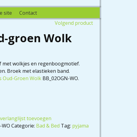
e site
Contact
Volgend product
d-groen Wolk
f met wolkjes en regenboogmotief.
en. Broek met elastieken band.
s Oud-Groen Wolk
BB_02OGN-WO.
verlanglijst toevoegen
N-WO
Categorie:
Bad & Bed
Tag:
pyjama