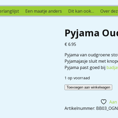
erlanglijst
Een maatje anders
Dit kan ook…
Over dez
Pyjama Ou
€
6.95
Pyjama van oudgroene sto
Pyjamajasje sluit met knop
Pyjama past goed bij
badja
1 op voorraad
Toevoegen aan winkelwagen
Aan 
Artikelnummer:
BB03_OG