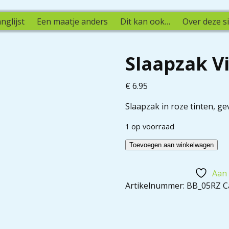
nglijst
Een maatje anders
Dit kan ook…
Over deze si
Slaapzak V
€
6.95
Slaapzak in roze tinten, ge
1 op voorraad
Toevoegen aan winkelwagen
Aan 
Artikelnummer:
BB_05RZ
C