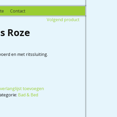
te
Contact
Volgend product
is Roze
voerd en met ritssluiting.
verlanglijst toevoegen
ategorie:
Bad & Bed