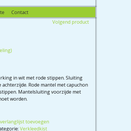
te
Contact
Volgend product
ling)
king in wit met rode stippen. Sluiting
e achterzijde. Rode mantel met capuchon
stippen. Mantelsluiting voorzijde met
 moet worden.
verlanglijst toevoegen
ategorie:
Verkleedkist