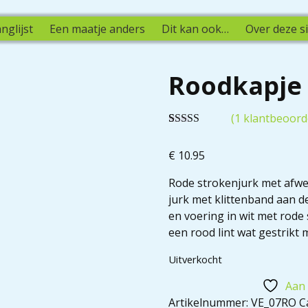
nglijst
Een maatje anders
Dit kan ook…
Over deze si
Roodkapje
(
1
klantbeoorde
Gewaardeerd
1
5.00
op 5
€
10.95
gebaseerd op
klantbeoordel
ing
Rode strokenjurk met afwer
jurk met klittenband aan d
en voering in wit met rode 
een rood lint wat gestrikt
Uitverkocht
Aan 
Artikelnummer:
VE_07RO
C