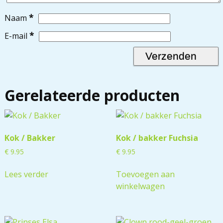
*
Naam
*
E-mail
Gerelateerde producten
Kok / Bakker
Kok / bakker Fuchsia
€
9.95
€
9.95
Lees verder
Toevoegen aan
winkelwagen