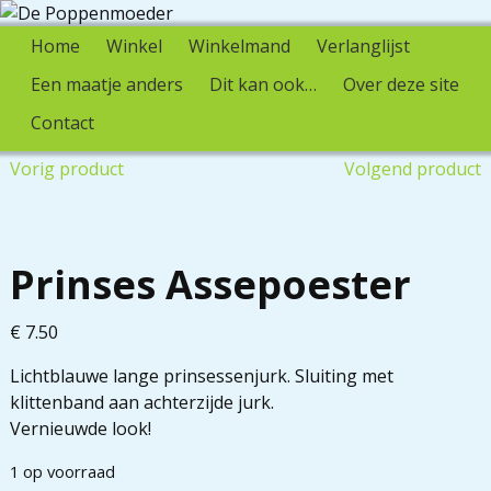
Home
Winkel
Winkelmand
Verlanglijst
Een maatje anders
Dit kan ook…
Over deze site
Contact
Vorig product
Volgend product
Prinses Assepoester
€
7.50
Lichtblauwe lange prinsessenjurk. Sluiting met
klittenband aan achterzijde jurk.
Vernieuwde look!
1 op voorraad