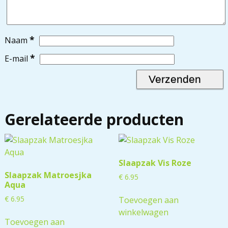
*
Naam
*
E-mail
Gerelateerde producten
Slaapzak Vis Roze
Slaapzak Matroesjka
€
6.95
Aqua
€
6.95
Toevoegen aan
winkelwagen
Toevoegen aan