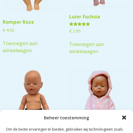
Luier Fuchsia
Romper Roze
€
4.50
Gewaardeerd
€
2.95
5.00
uit 5
Toevoegen aan
Toevoegen aan
winkelwagen
winkelwagen
Beheer toestemming
Om de beste ervaringen te bieden, gebruiken wij technologieën zoals